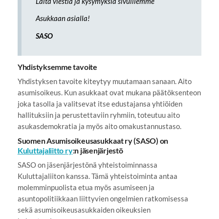
Laita viestiä ja kysymyksiä sivuillemme
Asukkaan asialla!
SASO
Yhdistyksemme tavoite
Yhdistyksen tavoite kiteytyy muutamaan sanaan. Aito
asumisoikeus. Kun asukkaat ovat mukana päätöksenteon
joka tasolla ja valitsevat itse edustajansa yhtiöiden
hallituksiin ja perustettaviin ryhmiin, toteutuu aito
asukasdemokratia ja myös aito omakustannustaso.
Suomen Asumisoikeusasukkaat ry (SASO) on
Kuluttajaliitto ry
:n jäsenjärjestö
SASO on jäsenjärjestönä yhteistoiminnassa
Kuluttajaliiton kanssa. Tämä yhteistoiminta antaa
molemminpuolista etua myös asumiseen ja
asuntopolitiikkaan liittyvien ongelmien ratkomisessa
sekä asumisoikeusasukkaiden oikeuksien