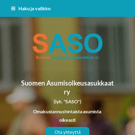
Siirry
Haku ja valikko
sivun
sisältöön
Suomen Asumisoikeusasukkaat 
Suomen Asumisoikeusasukkaat
ry
(lyh. "SASO")
Omakustannushintaista asumista
oikeasti
Ota yhteyttä