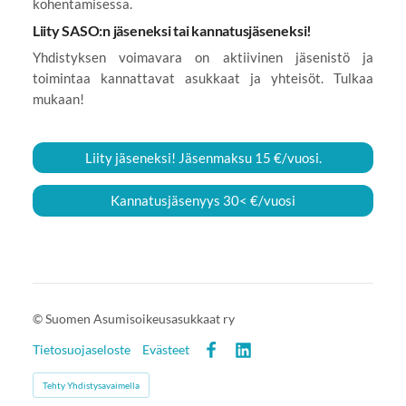
kohentamisessa.
Liity SASO:n jäseneksi tai kannatusjäseneksi!
Yhdistyksen voimavara on aktiivinen jäsenistö ja
toimintaa kannattavat asukkaat ja yhteisöt. Tulkaa
mukaan!
Liity jäseneksi! Jäsenmaksu 15 €/vuosi.
Kannatusjäsenyys 30< €/vuosi
©
Suomen Asumisoikeusasukkaat ry
Tietosuojaseloste
Evästeet
Facebook
LinkedIn
Tehty Yhdistysavaimella