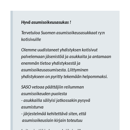
Hyvä asumisoikeusasukas !
Tervetuloa Suomen asumisoikeusasukkaat ry:n
kotisivuille
Olemme uudistaneet yhdistyksen kotisivut
palvelemaan jäsenistöä ja asukkaita ja antamaan
enemmän tietoa yhdistyksestä ja
asumisoikeusasumisesta. Liittyminen
yhdistykseen on pyritty tekemään helpommaksi.
SASO vetoaa päättäjiin reilumman
asumisoikeuden puolesta
- asukkailla säilyisi jatkossakin pysyvä
asumisturva
- järjestelmää kehitettävä siten, että
asumisoikeuslain kirjain toteutuu