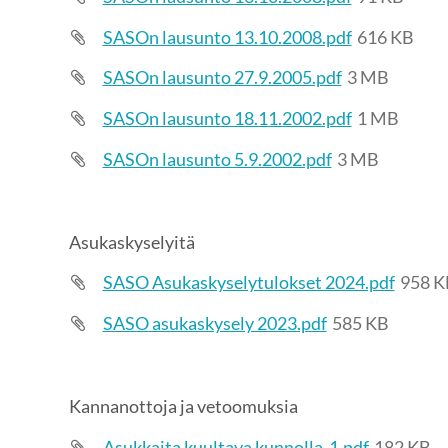
SASOn lausunto 13.10.2008.pdf
616 KB
SASOn lausunto 27.9.2005.pdf
3 MB
SASOn lausunto 18.11.2002.pdf
1 MB
SASOn lausunto 5.9.2002.pdf
3 MB
Asukaskyselyitä
SASO Asukaskyselytulokset 2024.pdf
958 K
SASO asukaskysely 2023.pdf
585 KB
Kannanottoja ja vetoomuksia
Asukkaita kuultava kunnolla-1.pdf
182 KB