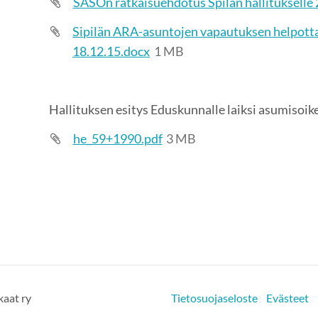
SASOn ratkaisuehdotus Spilän hallitukselle
Sipilän ARA-asuntojen vapautuksen helpot
18.12.15.docx
1 MB
Hallituksen esitys Eduskunnalle laiksi asumisoi
he_59+1990.pdf
3 MB
aat ry
Tietosuojaseloste
Evästeet