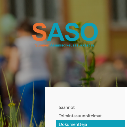
Siirry
sivun
sisältöön
Suomen Asumisoikeusasukkaat 
Säännöt
Toimintasuunnitelmat
Dokumentteja