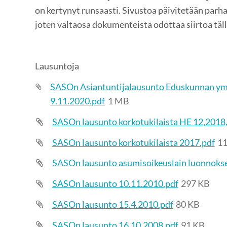
on kertynyt runsaasti. Sivustoa päivitetään parhai
joten valtaosa dokumenteista odottaa siirtoa täll
Lausuntoja
SASOn Asiantuntijalausunto Eduskunnan ym
9.11.2020.pdf
1 MB
SASOn lausunto korkotukilaista HE 12,2018, 
SASOn lausunto korkotukilaista 2017.pdf
11
SASOn lausunto asumisoikeuslain luonnokse
SASOn lausunto 10.11.2010.pdf
297 KB
SASOn lausunto 15.4.2010.pdf
80 KB
SASOn lausunto 16.10.2008.pdf
91 KB