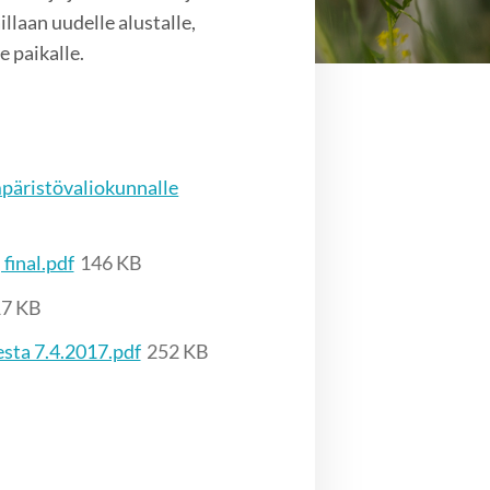
llaan uudelle alustalle,
e paikalle.
päristövaliokunnalle
final.pdf
146 KB
7 KB
sta 7.4.2017.pdf
252 KB