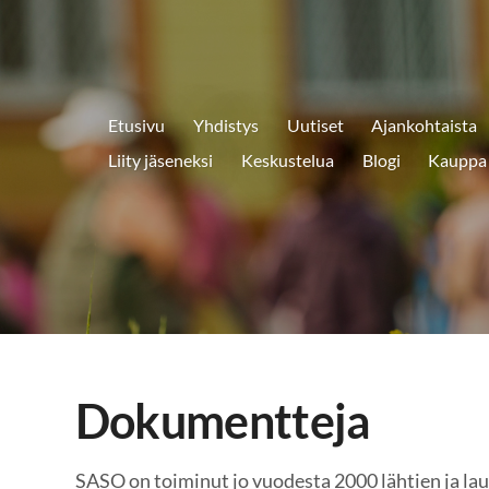
Etusivu
Yhdistys
Uutiset
Ajankohtaista
ry
Liity jäseneksi
Keskustelua
Blogi
Kauppa
Dokumentteja
SASO on toiminut jo vuodesta 2000 lähtien ja la