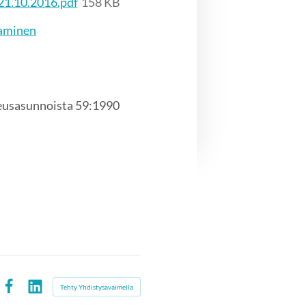
 21.10.2016.pdf
158 KB
taminen
keusasunnoista 59:1990
Tehty Yhdistysavaimella
Facebook
LinkedIn