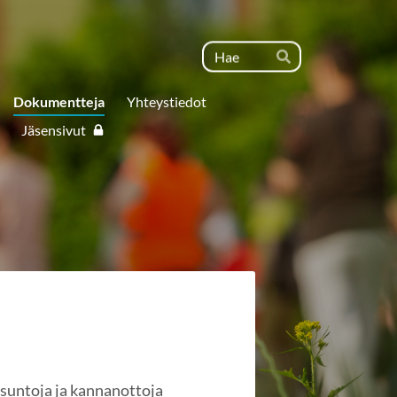
Haku
Hae
Dokumentteja
Yhteystiedot
Jäsensivut
usuntoja ja kannanottoja