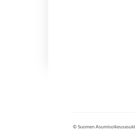
©
Suomen Asumisoikeusasukk