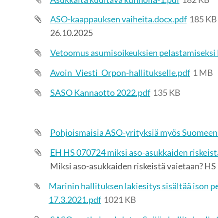
ASO-kaappauksen vaiheita.docx.pdf
185 KB
26.10.2025
Vetoomus asumisoikeuksien pelastamiseksi 
Avoin_Viesti_Orpon-hallitukselle.pdf
1 MB
SASO Kannaotto 2022.pdf
135 KB
Pohjoismaisia ASO-yrityksiä myös Suomeen
EH HS 070724 miksi aso-asukkaiden riskeist
Miksi aso-asukkaiden riskeistä vaietaan? HS
Marinin hallituksen lakiesitys sisältää ison 
17.3.2021.pdf
1021 KB