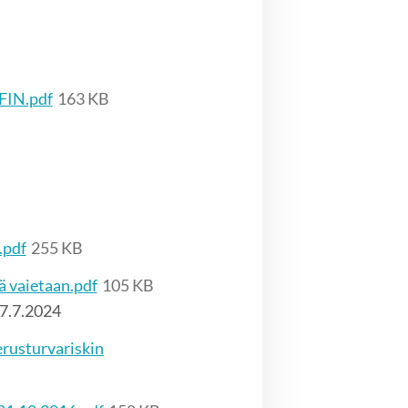
FIN.pdf
163 KB
.pdf
255 KB
ä vaietaan.pdf
105 KB
 7.7.2024
perusturvariskin