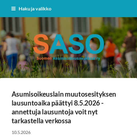
Siirry
Haku ja valikko
sivun
sisältöön
Suomen Asumisoikeusasukkaat 
Asumisoikeuslain muutosesityksen
lausuntoaika päättyi 8.5.2026 -
annettuja lausuntoja voit nyt
tarkastella verkossa
10.5.2026