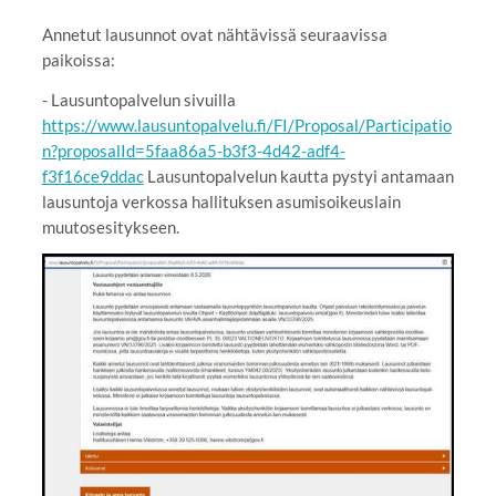
Annetut lausunnot ovat nähtävissä seuraavissa
paikoissa:
- Lausuntopalvelun sivuilla
https://www.lausuntopalvelu.fi/FI/Proposal/Participatio
n?proposalId=5faa86a5-b3f3-4d42-adf4-
f3f16ce9ddac
Lausuntopalvelun kautta pystyi antamaan
lausuntoja verkossa hallituksen asumisoikeuslain
muutosesitykseen.