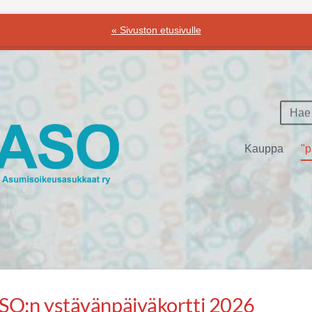
« Sivuston etusivulle
Kauppa
"p
n Asumisoikeusasukkaat ry
SO:n ystävänpäiväkortti 2026