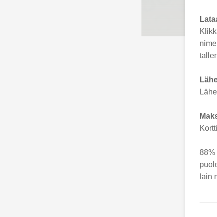
Lataa
Klikk
nimel
talle
Lähet
Lähet
Maks
Kort
88% 
puole
lain 