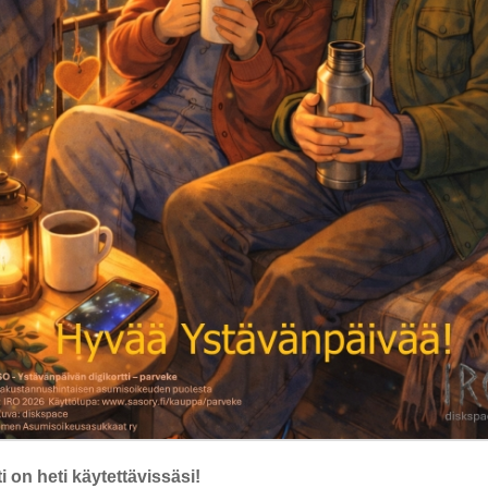
i on heti käytettävissäsi!