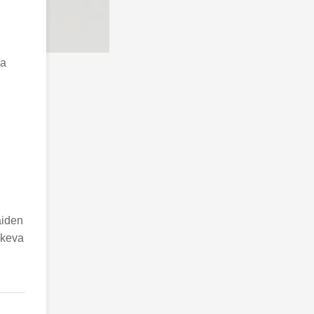
ja
aiden
skeva