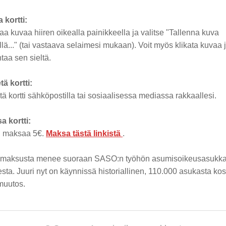
 kortti:
aa kuvaa hiiren oikealla painikkeella ja valitse "Tallenna kuva
lä..." (tai vastaava selaimesi mukaan). Voit myös klikata kuvaa 
ntaa sen sieltä.
ä kortti:
ä kortti sähköpostilla tai sosiaalisessa mediassa rakkaallesi.
a kortti:
ti maksaa 5€.
Maksa tästä linkistä
.
maksusta menee suoraan SASO:n työhön asumisoikeusasukk
sta. Juuri nyt on käynnissä historiallinen, 110.000 asukasta ko
muutos.