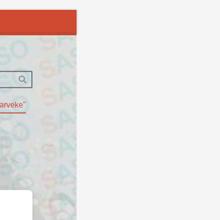
Haku
Hae
arveke"