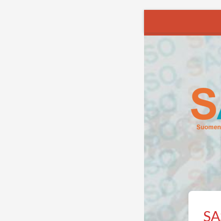
Siirry
sivun
sisältöön
Suome
SA