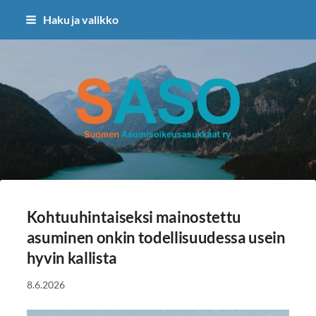
Siirry
Haku ja valikko
sivun
sisältöön
Suomen Asumisoikeusasukkaat 
Kohtuuhintaiseksi mainostettu
asuminen onkin todellisuudessa usein
hyvin kallista
8.6.2026