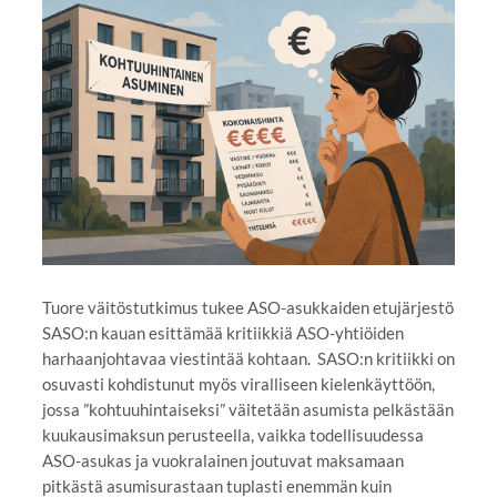
Tuore väitöstutkimus tukee ASO-asukkaiden etujärjestö
SASO:n kauan esittämää kritiikkiä ASO-yhtiöiden
harhaanjohtavaa viestintää kohtaan. SASO:n kritiikki on
osuvasti kohdistunut myös viralliseen kielenkäyttöön,
jossa ”kohtuuhintaiseksi” väitetään asumista pelkästään
kuukausimaksun perusteella, vaikka todellisuudessa
ASO-asukas ja vuokralainen joutuvat maksamaan
pitkästä asumisurastaan tuplasti enemmän kuin