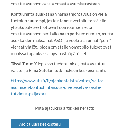
omistusasunnon ostaja omasta asumisurastaan.
Kohtuuhintaisuus-sanan harhaanjohtavuus on vielä
tuotakin suurempi, jos kustannusvertailu tehtäisiin
ylisukupolvisesti ottaen huomioon sen, että
omistusasunnon perii aikanaan perheen nuoriso, mutta
asukkaiden maksamat ASO- ja vuokra-asunnot ”perii”
vieraat yhtiöt, joiden omistajien omat sijoitukset ovat
monissa tapauksissa hyvin vähäpätöiset.
Tässä Turun Yliopiston tiedotelinkki, josta avautuu
väittelijä Elina Sutelan tutkimuksen keskeisin anti:
https://www.utu.fi/fi/ajankohtaista/vaitos/vaitos-
asumisen-kohtuuhintaisuus-on-epaselva-kasite-
tutkimus-paljastaa
Mitä ajatuksia artikkeli herätti:
Aloita uusi keskustelu